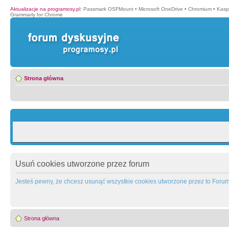
Aktualizacje na programosy.pl
:
Passmark OSFMount
•
Microsoft OneDrive
•
Chromium
•
Kasp
Grammarly for Chrome
Strona główna
Usuń cookies utworzone przez forum
Jesteś pewny, że chcesz usunąć wszystkie cookies utworzone przez to Foru
Strona główna