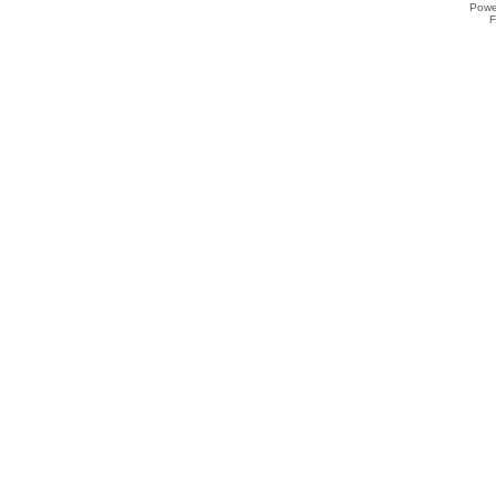
Powe
F