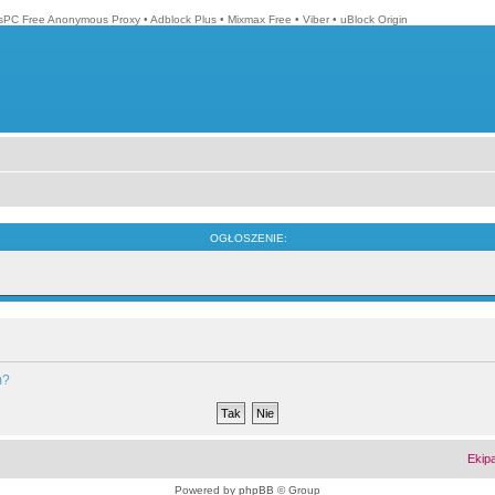
isPC Free Anonymous Proxy
•
Adblock Plus
•
Mixmax Free
•
Viber
•
uBlock Origin
OGŁOSZENIE:
m?
Ekip
Powered by
phpBB
© Group