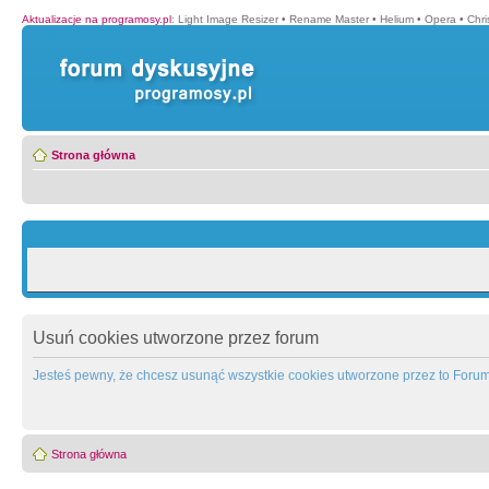
Aktualizacje na programosy.pl
:
Light Image Resizer
•
Rename Master
•
Helium
•
Opera
•
Chr
Strona główna
Usuń cookies utworzone przez forum
Jesteś pewny, że chcesz usunąć wszystkie cookies utworzone przez to Foru
Strona główna