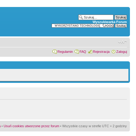
Wyszukiwarka Forum
Regulamin
FAQ
Rejestracja
Zaloguj
a
•
Usuń cookies utworzone przez forum
• Wszystkie czasy w strefie UTC + 2 godziny