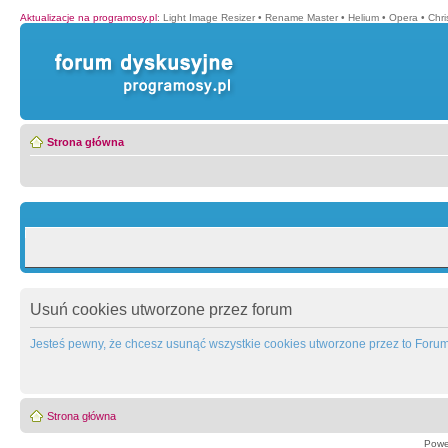
Aktualizacje na programosy.pl
:
Light Image Resizer
•
Rename Master
•
Helium
•
Opera
•
Chr
Strona główna
Usuń cookies utworzone przez forum
Jesteś pewny, że chcesz usunąć wszystkie cookies utworzone przez to Foru
Strona główna
Powe