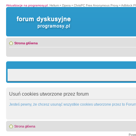
Aktualizacje na programosy.pl
:
Helium
•
Opera
•
ChrisPC Free Anonymous Proxy
•
Adblock P
Strona główna
Usuń cookies utworzone przez forum
Jesteś pewny, że chcesz usunąć wszystkie cookies utworzone przez to Foru
Strona główna
Powe