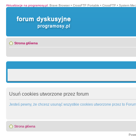
Aktualizacje na programosy.pl
:
Brave Browser
•
CrossFTP Portable
•
CrossFTP
•
System Mec
Strona główna
Usuń cookies utworzone przez forum
Jesteś pewny, że chcesz usunąć wszystkie cookies utworzone przez to Foru
Strona główna
Powe