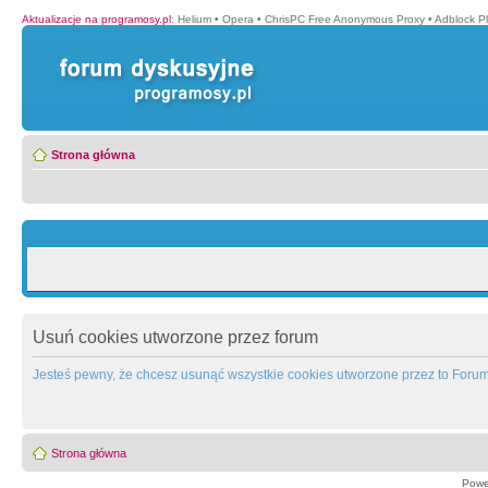
Aktualizacje na programosy.pl
:
Helium
•
Opera
•
ChrisPC Free Anonymous Proxy
•
Adblock P
Strona główna
Usuń cookies utworzone przez forum
Jesteś pewny, że chcesz usunąć wszystkie cookies utworzone przez to Foru
Strona główna
Powe