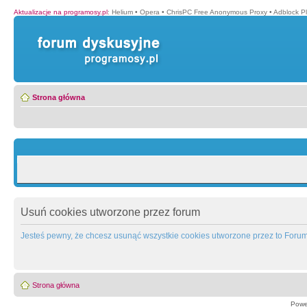
Aktualizacje na programosy.pl
:
Helium
•
Opera
•
ChrisPC Free Anonymous Proxy
•
Adblock P
Strona główna
Usuń cookies utworzone przez forum
Jesteś pewny, że chcesz usunąć wszystkie cookies utworzone przez to Foru
Strona główna
Powe