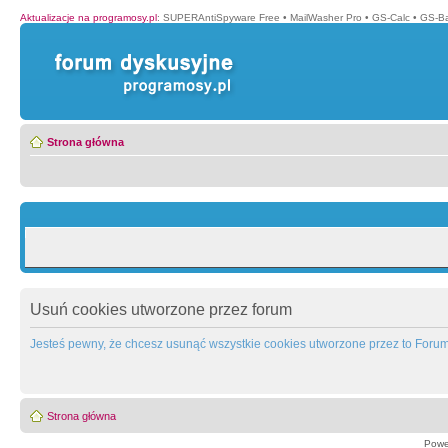
Aktualizacje na programosy.pl
:
SUPERAntiSpyware Free
•
MailWasher Pro
•
GS-Calc
•
GS-B
Strona główna
Usuń cookies utworzone przez forum
Jesteś pewny, że chcesz usunąć wszystkie cookies utworzone przez to Foru
Strona główna
Powe