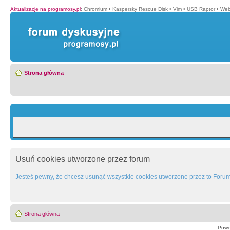
Aktualizacje na programosy.pl
:
Chromium
•
Kaspersky Rescue Disk
•
Vim
•
USB Raptor
•
Web
Strona główna
Usuń cookies utworzone przez forum
Jesteś pewny, że chcesz usunąć wszystkie cookies utworzone przez to Foru
Strona główna
Powe