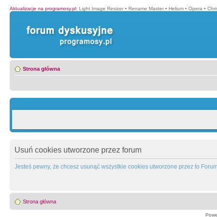
Aktualizacje na programosy.pl
:
Light Image Resizer
•
Rename Master
•
Helium
•
Opera
•
Chr
Strona główna
Usuń cookies utworzone przez forum
Jesteś pewny, że chcesz usunąć wszystkie cookies utworzone przez to Foru
Strona główna
Powe