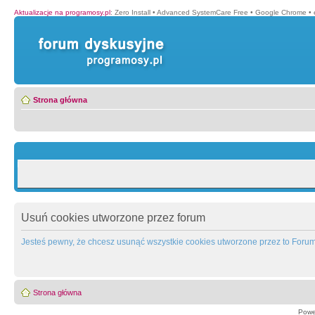
Aktualizacje na programosy.pl
:
Zero Install
•
Advanced SystemCare Free
•
Google Chrome
•
Strona główna
Usuń cookies utworzone przez forum
Jesteś pewny, że chcesz usunąć wszystkie cookies utworzone przez to Foru
Strona główna
Powe