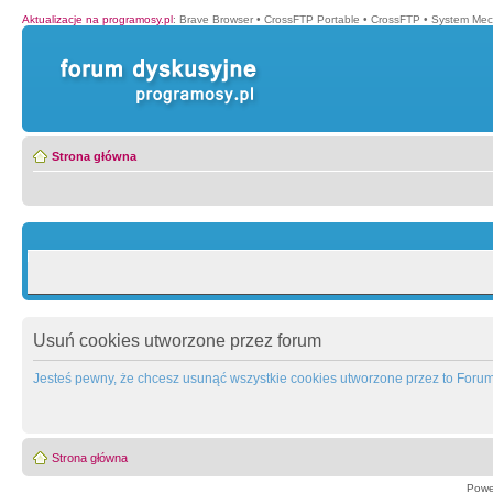
Aktualizacje na programosy.pl
:
Brave Browser
•
CrossFTP Portable
•
CrossFTP
•
System Mec
Strona główna
Usuń cookies utworzone przez forum
Jesteś pewny, że chcesz usunąć wszystkie cookies utworzone przez to Foru
Strona główna
Powe