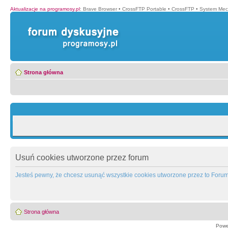
Aktualizacje na programosy.pl
:
Brave Browser
•
CrossFTP Portable
•
CrossFTP
•
System Mec
Strona główna
Usuń cookies utworzone przez forum
Jesteś pewny, że chcesz usunąć wszystkie cookies utworzone przez to Foru
Strona główna
Powe