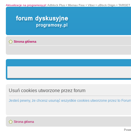
Aktualizacje na programosy.pl
:
Adblock Plus
•
Mixmax Free
•
Viber
•
uBlock Origin
•
TARGET 
Strona główna
Usuń cookies utworzone przez forum
Jesteś pewny, że chcesz usunąć wszystkie cookies utworzone przez to Foru
Strona główna
Powe