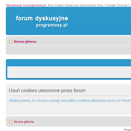
Aktualizacje na programosy.pl
:
Zero Install
•
Advanced SystemCare Free
•
Google Chrome
•
Strona główna
Usuń cookies utworzone przez forum
Jesteś pewny, że chcesz usunąć wszystkie cookies utworzone przez to Foru
Strona główna
Powe