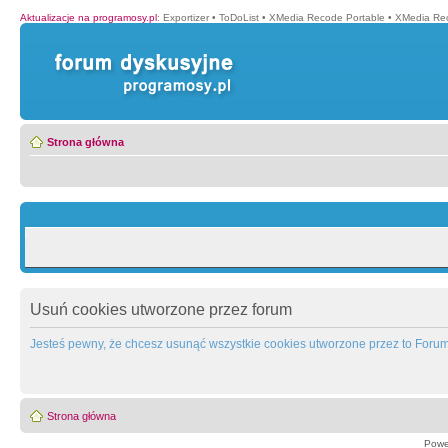
Aktualizacje na programosy.pl
:
Exportizer
•
ToDoList
•
XMedia Recode Portable
•
XMedia Re
Strona główna
Usuń cookies utworzone przez forum
Jesteś pewny, że chcesz usunąć wszystkie cookies utworzone przez to Foru
Strona główna
Powe