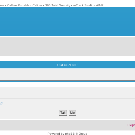
ase
•
Calibre Portable
•
Calibre
•
360 Total Security
•
n-Track Studio
•
AIMP
OGŁOSZENIE:
m?
Ekip
Powered by
phpBB
© Group