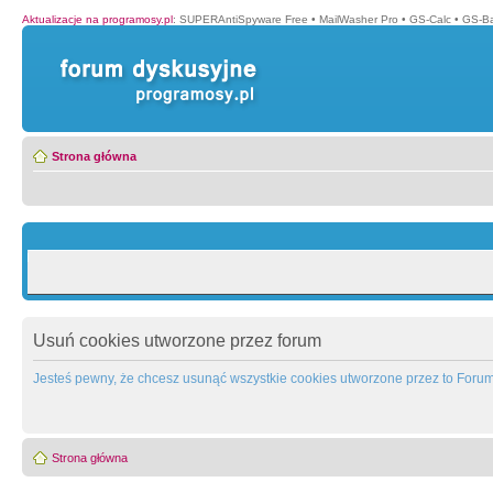
Aktualizacje na programosy.pl
:
SUPERAntiSpyware Free
•
MailWasher Pro
•
GS-Calc
•
GS-B
Strona główna
Usuń cookies utworzone przez forum
Jesteś pewny, że chcesz usunąć wszystkie cookies utworzone przez to Foru
Strona główna