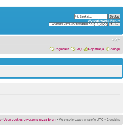
Wyszukiwarka Forum
Regulamin
FAQ
Rejestracja
Zaloguj
a
•
Usuń cookies utworzone przez forum
• Wszystkie czasy w strefie UTC + 2 godziny