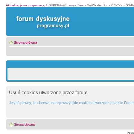
Aktualizacje na programosy.pl
:
SUPERAntiSpyware Free
•
MailWasher Pro
•
GS-Calc
•
GS-B
Strona główna
Usuń cookies utworzone przez forum
Jesteś pewny, że chcesz usunąć wszystkie cookies utworzone przez to Foru
Strona główna
Powe