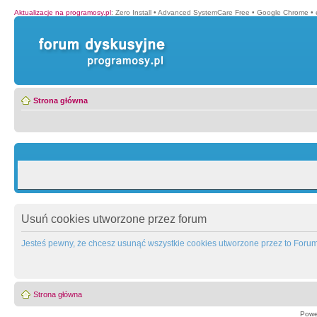
Aktualizacje na programosy.pl
:
Zero Install
•
Advanced SystemCare Free
•
Google Chrome
•
Strona główna
Usuń cookies utworzone przez forum
Jesteś pewny, że chcesz usunąć wszystkie cookies utworzone przez to Foru
Strona główna
Powe