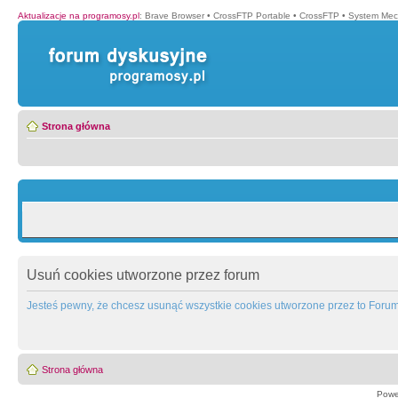
Aktualizacje na programosy.pl
:
Brave Browser
•
CrossFTP Portable
•
CrossFTP
•
System Mec
Strona główna
Usuń cookies utworzone przez forum
Jesteś pewny, że chcesz usunąć wszystkie cookies utworzone przez to Foru
Strona główna
Powe