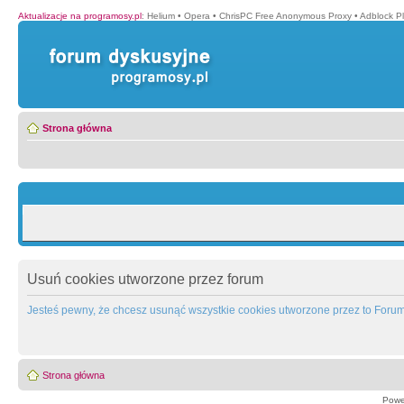
Aktualizacje na programosy.pl
:
Helium
•
Opera
•
ChrisPC Free Anonymous Proxy
•
Adblock P
Strona główna
Usuń cookies utworzone przez forum
Jesteś pewny, że chcesz usunąć wszystkie cookies utworzone przez to Foru
Strona główna
Powe