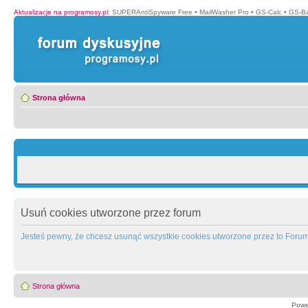
Aktualizacje na programosy.pl
:
SUPERAntiSpyware Free
•
MailWasher Pro
•
GS-Calc
•
GS-B
Strona główna
Usuń cookies utworzone przez forum
Jesteś pewny, że chcesz usunąć wszystkie cookies utworzone przez to Foru
Strona główna
Powe