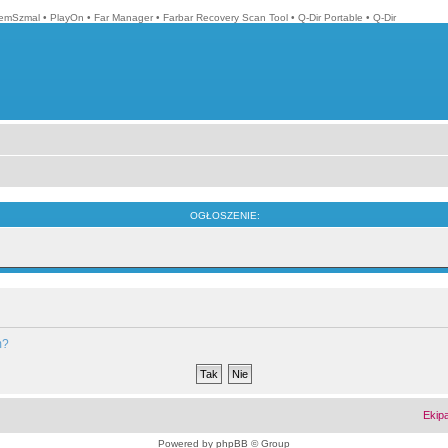
emSzmal
•
PlayOn
•
Far Manager
•
Farbar Recovery Scan Tool
•
Q-Dir Portable
•
Q-Dir
OGŁOSZENIE:
m?
Ekip
Powered by
phpBB
© Group