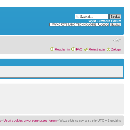
Wyszukiwarka Forum
Regulamin
FAQ
Rejestracja
Zaloguj
a
•
Usuń cookies utworzone przez forum
• Wszystkie czasy w strefie UTC + 2 godziny