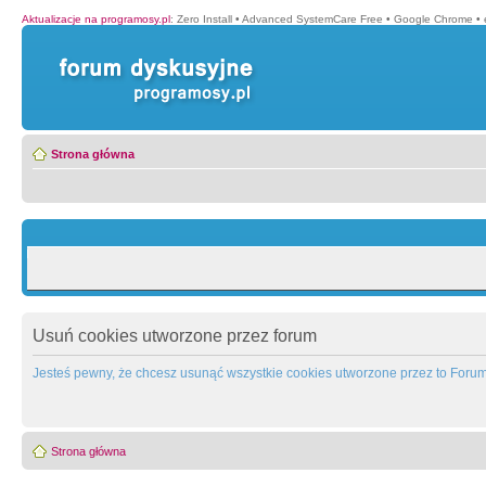
Aktualizacje na programosy.pl
:
Zero Install
•
Advanced SystemCare Free
•
Google Chrome
•
Strona główna
Usuń cookies utworzone przez forum
Jesteś pewny, że chcesz usunąć wszystkie cookies utworzone przez to Foru
Strona główna