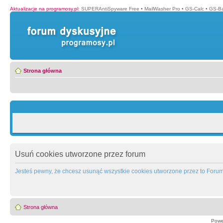
Aktualizacje na programosy.pl
:
SUPERAntiSpyware Free
•
MailWasher Pro
•
GS-Calc
•
GS-B
Strona główna
Usuń cookies utworzone przez forum
Jesteś pewny, że chcesz usunąć wszystkie cookies utworzone przez to Foru
Strona główna
Powe