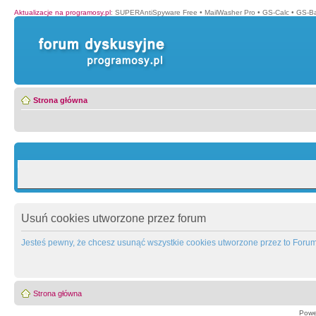
Aktualizacje na programosy.pl
:
SUPERAntiSpyware Free
•
MailWasher Pro
•
GS-Calc
•
GS-B
Strona główna
Usuń cookies utworzone przez forum
Jesteś pewny, że chcesz usunąć wszystkie cookies utworzone przez to Foru
Strona główna
Powe