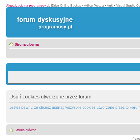
Aktualizacje na programosy.pl
:
IDrive Online Backup
•
Adlice Protect
•
Anki
•
Visual Studio C
Strona główna
Usuń cookies utworzone przez forum
Jesteś pewny, że chcesz usunąć wszystkie cookies utworzone przez to Foru
Strona główna
Powe