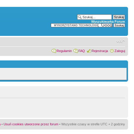
Wyszukiwarka Forum
Regulamin
FAQ
Rejestracja
Zaloguj
a
•
Usuń cookies utworzone przez forum
• Wszystkie czasy w strefie UTC + 2 godziny