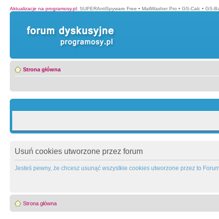
Aktualizacje na programosy.pl
:
SUPERAntiSpyware Free
•
MailWasher Pro
•
GS-Calc
•
GS-B
Strona główna
Usuń cookies utworzone przez forum
Jesteś pewny, że chcesz usunąć wszystkie cookies utworzone przez to Foru
Strona główna