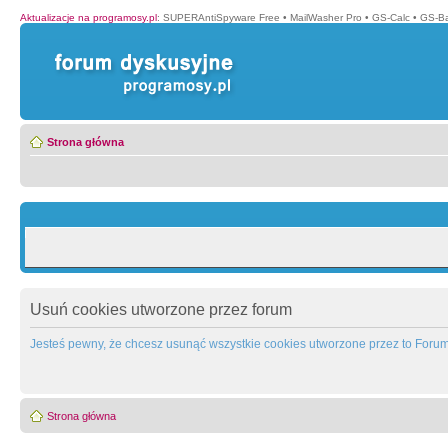
Aktualizacje na programosy.pl
:
SUPERAntiSpyware Free
•
MailWasher Pro
•
GS-Calc
•
GS-B
Strona główna
Usuń cookies utworzone przez forum
Jesteś pewny, że chcesz usunąć wszystkie cookies utworzone przez to Foru
Strona główna