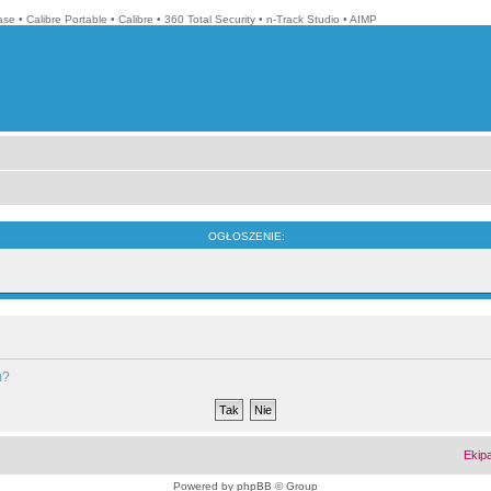
ase
•
Calibre Portable
•
Calibre
•
360 Total Security
•
n-Track Studio
•
AIMP
OGŁOSZENIE:
m?
Ekip
Powered by
phpBB
© Group