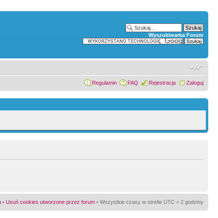
Wyszukiwarka Forum
Regulamin
FAQ
Rejestracja
Zaloguj
a
•
Usuń cookies utworzone przez forum
• Wszystkie czasy w strefie UTC + 2 godziny