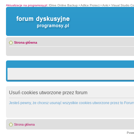
Aktualizacje na programosy.pl
:
IDrive Online Backup
•
Adlice Protect
•
Anki
•
Visual Studio C
Strona główna
Usuń cookies utworzone przez forum
Jesteś pewny, że chcesz usunąć wszystkie cookies utworzone przez to Foru
Strona główna
Powe