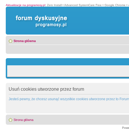
Aktualizacje na programosy.pl
:
Zero Install
•
Advanced SystemCare Free
•
Google Chrome
•
Strona główna
Usuń cookies utworzone przez forum
Jesteś pewny, że chcesz usunąć wszystkie cookies utworzone przez to Foru
Strona główna
Powe