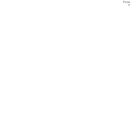
Powe
F