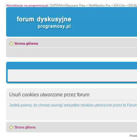
Aktualizacje na programosy.pl
:
SUPERAntiSpyware Free
•
MailWasher Pro
•
GS-Calc
•
GS-B
Strona główna
Usuń cookies utworzone przez forum
Jesteś pewny, że chcesz usunąć wszystkie cookies utworzone przez to Foru
Strona główna
Powe