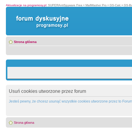
Aktualizacje na programosy.pl
:
SUPERAntiSpyware Free
•
MailWasher Pro
•
GS-Calc
•
GS-B
Strona główna
Usuń cookies utworzone przez forum
Jesteś pewny, że chcesz usunąć wszystkie cookies utworzone przez to Foru
Strona główna