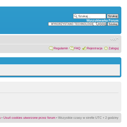
Wyszukiwarka Forum
Regulamin
FAQ
Rejestracja
Zaloguj
a
•
Usuń cookies utworzone przez forum
• Wszystkie czasy w strefie UTC + 2 godziny