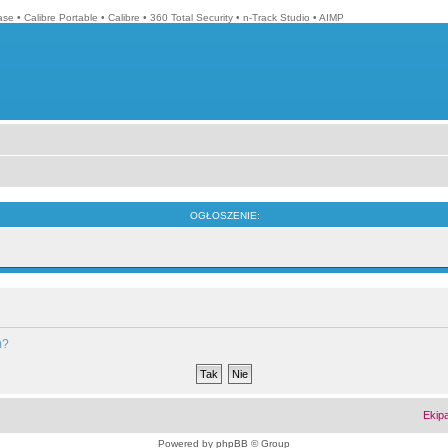
ase
•
Calibre Portable
•
Calibre
•
360 Total Security
•
n-Track Studio
•
AIMP
OGŁOSZENIE:
m?
Ekip
Powered by
phpBB
© Group