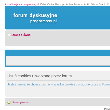
Aktualizacje na programosy.pl
:
IDrive Online Backup
•
Adlice Protect
•
Anki
•
Visual Studio C
Strona główna
Usuń cookies utworzone przez forum
Jesteś pewny, że chcesz usunąć wszystkie cookies utworzone przez to Foru
Strona główna
Powe