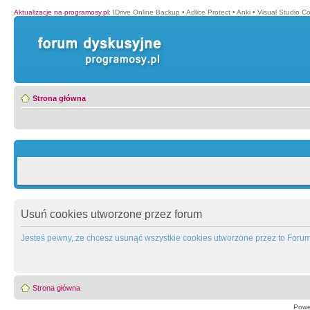
Aktualizacje na programosy.pl
:
IDrive Online Backup
•
Adlice Protect
•
Anki
•
Visual Studio C
Strona główna
Usuń cookies utworzone przez forum
Jesteś pewny, że chcesz usunąć wszystkie cookies utworzone przez to Foru
Strona główna
Powe