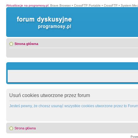
Aktualizacje na programosy.pl
:
Brave Browser
•
CrossFTP Portable
•
CrossFTP
•
System Mec
Strona główna
Usuń cookies utworzone przez forum
Jesteś pewny, że chcesz usunąć wszystkie cookies utworzone przez to Foru
Strona główna
Powe