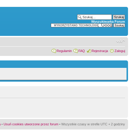
Wyszukiwarka Forum
Regulamin
FAQ
Rejestracja
Zaloguj
a
•
Usuń cookies utworzone przez forum
• Wszystkie czasy w strefie UTC + 2 godziny