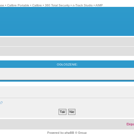
ase
•
Calibre Portable
•
Calibre
•
360 Total Security
•
n-Track Studio
•
AIMP
OGŁOSZENIE:
m?
Ekip
Powered by
phpBB
© Group