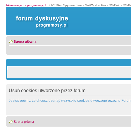
Aktualizacje na programosy.pl
:
SUPERAntiSpyware Free
•
MailWasher Pro
•
GS-Calc
•
GS-B
Strona główna
Usuń cookies utworzone przez forum
Jesteś pewny, że chcesz usunąć wszystkie cookies utworzone przez to Foru
Strona główna