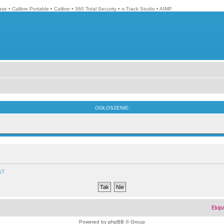
ase
•
Calibre Portable
•
Calibre
•
360 Total Security
•
n-Track Studio
•
AIMP
OGŁOSZENIE:
m?
Ekip
Powered by
phpBB
© Group