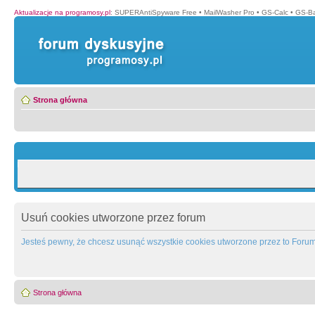
Aktualizacje na programosy.pl
:
SUPERAntiSpyware Free
•
MailWasher Pro
•
GS-Calc
•
GS-B
Strona główna
Usuń cookies utworzone przez forum
Jesteś pewny, że chcesz usunąć wszystkie cookies utworzone przez to Foru
Strona główna