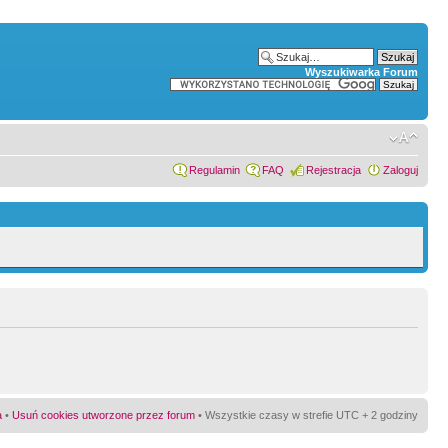
Wyszukiwarka Forum
Regulamin
FAQ
Rejestracja
Zaloguj
a
•
Usuń cookies utworzone przez forum
• Wszystkie czasy w strefie UTC + 2 godziny