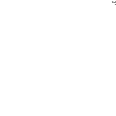
Powe
F