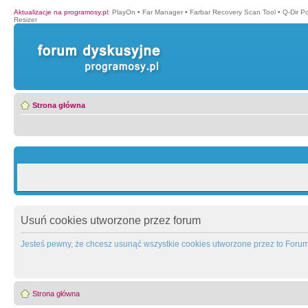
Aktualizacje na programosy.pl
:
PlayOn
•
Far Manager
•
Farbar Recovery Scan Tool
•
Q-Dir P
Resizer
Strona główna
Usuń cookies utworzone przez forum
Jesteś pewny, że chcesz usunąć wszystkie cookies utworzone przez to Foru
Strona główna