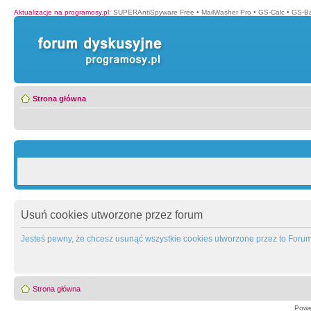
Aktualizacje na programosy.pl
:
SUPERAntiSpyware Free
•
MailWasher Pro
•
GS-Calc
•
GS-B
Strona główna
Usuń cookies utworzone przez forum
Jesteś pewny, że chcesz usunąć wszystkie cookies utworzone przez to Foru
Strona główna
Powe