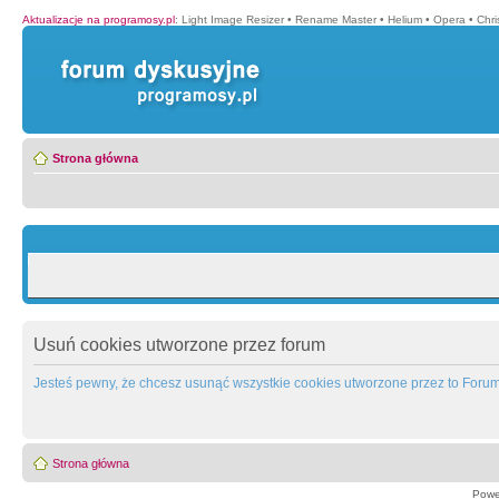
Aktualizacje na programosy.pl
:
Light Image Resizer
•
Rename Master
•
Helium
•
Opera
•
Chr
Strona główna
Usuń cookies utworzone przez forum
Jesteś pewny, że chcesz usunąć wszystkie cookies utworzone przez to Foru
Strona główna
Powe