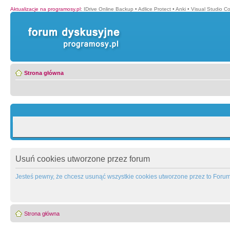
Aktualizacje na programosy.pl
:
IDrive Online Backup
•
Adlice Protect
•
Anki
•
Visual Studio C
Strona główna
Usuń cookies utworzone przez forum
Jesteś pewny, że chcesz usunąć wszystkie cookies utworzone przez to Foru
Strona główna