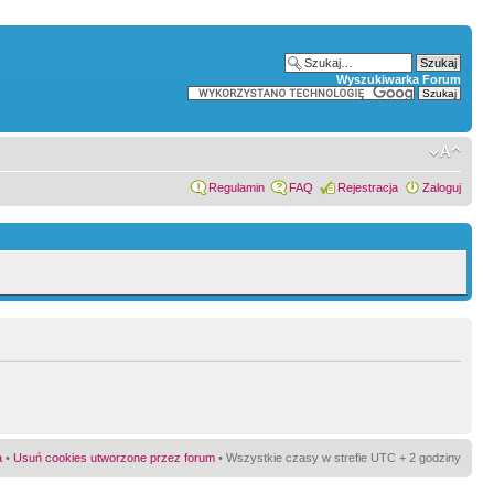
Wyszukiwarka Forum
Regulamin
FAQ
Rejestracja
Zaloguj
a
•
Usuń cookies utworzone przez forum
• Wszystkie czasy w strefie UTC + 2 godziny