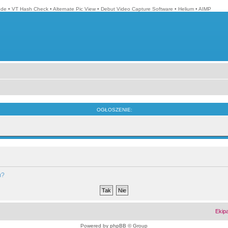
ode
•
VT Hash Check
•
Alternate Pic View
•
Debut Video Capture Software
•
Helium
•
AIMP
OGŁOSZENIE:
m?
Ekip
Powered by
phpBB
© Group