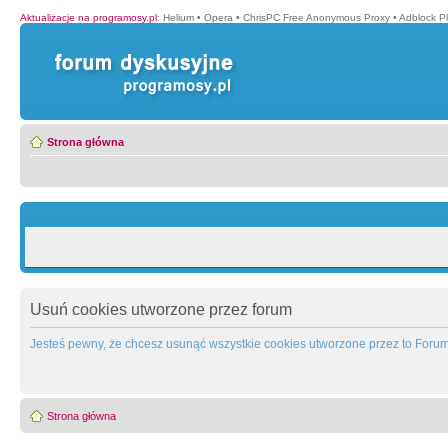
Aktualizacje na programosy.pl
:
Helium
•
Opera
•
ChrisPC Free Anonymous Proxy
•
Adblock P
Strona główna
Usuń cookies utworzone przez forum
Jesteś pewny, że chcesz usunąć wszystkie cookies utworzone przez to Foru
Strona główna