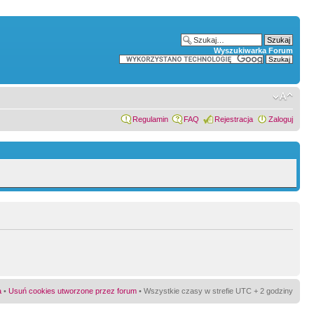
Wyszukiwarka Forum
Regulamin
FAQ
Rejestracja
Zaloguj
a
•
Usuń cookies utworzone przez forum
• Wszystkie czasy w strefie UTC + 2 godziny