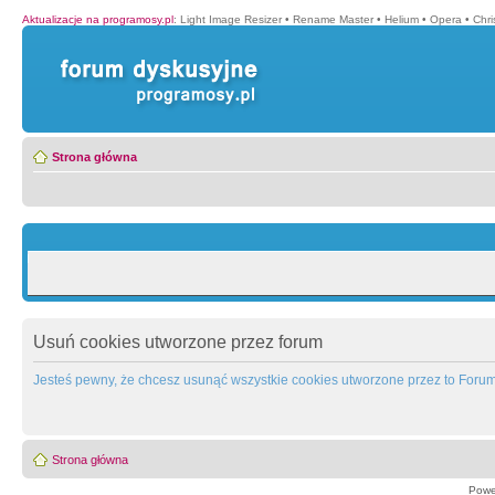
Aktualizacje na programosy.pl
:
Light Image Resizer
•
Rename Master
•
Helium
•
Opera
•
Chr
Strona główna
Usuń cookies utworzone przez forum
Jesteś pewny, że chcesz usunąć wszystkie cookies utworzone przez to Foru
Strona główna
Powe