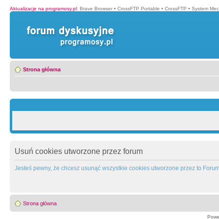
Aktualizacje na programosy.pl
:
Brave Browser
•
CrossFTP Portable
•
CrossFTP
•
System Mec
Strona główna
Usuń cookies utworzone przez forum
Jesteś pewny, że chcesz usunąć wszystkie cookies utworzone przez to Foru
Strona główna
Powe