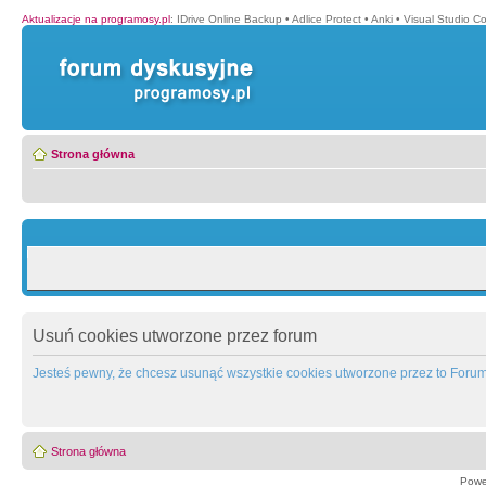
Aktualizacje na programosy.pl
:
IDrive Online Backup
•
Adlice Protect
•
Anki
•
Visual Studio C
Strona główna
Usuń cookies utworzone przez forum
Jesteś pewny, że chcesz usunąć wszystkie cookies utworzone przez to Foru
Strona główna
Powe