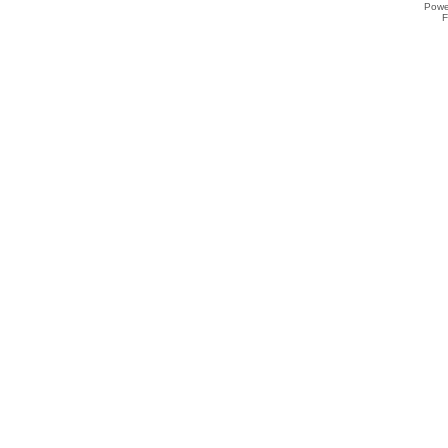
Powe
F