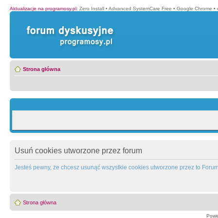
Aktualizacje na programosy.pl
:
Zero Install
•
Advanced SystemCare Free
•
Google Chrome
•
Strona główna
Usuń cookies utworzone przez forum
Jesteś pewny, że chcesz usunąć wszystkie cookies utworzone przez to Foru
Strona główna
Powe