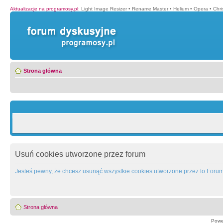
Aktualizacje na programosy.pl
:
Light Image Resizer
•
Rename Master
•
Helium
•
Opera
•
Chr
Strona główna
Usuń cookies utworzone przez forum
Jesteś pewny, że chcesz usunąć wszystkie cookies utworzone przez to Foru
Strona główna
Powe