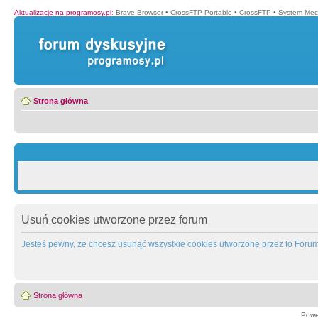
Aktualizacje na programosy.pl
:
Brave Browser
•
CrossFTP Portable
•
CrossFTP
•
System Mec
Strona główna
Usuń cookies utworzone przez forum
Jesteś pewny, że chcesz usunąć wszystkie cookies utworzone przez to Foru
Strona główna
Powe